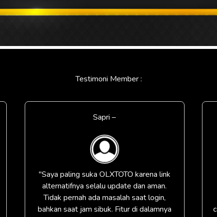
Testimoni Member :
Sapri –
"Saya paling suka OLXTOTO karena link
alternatifnya selalu update dan aman.
Tidak pernah ada masalah saat login,
bahkan saat jam sibuk. Fitur di dalamnya
c