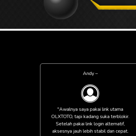
Andy –
"Awalnya saya pakai link utama
OLXTOTO, tapi kadang suka terblokir.
Setelah pakai link login alternatif,
aksesnya jauh lebih stabil dan cepat.