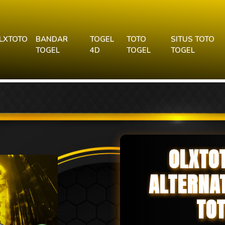
LXTOTO
BANDAR
TOGEL
TOTO
SITUS TOTO
TOGEL
4D
TOGEL
TOGEL
OLXTOT
ALTERNAT
TO